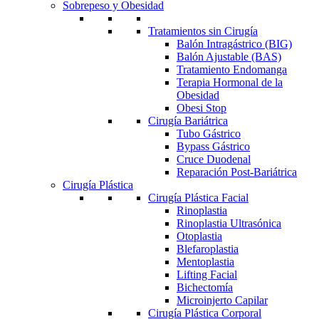
Sobrepeso y Obesidad
Tratamientos sin Cirugía
Balón Intragástrico (BIG)
Balón Ajustable (BAS)
Tratamiento Endomanga
Terapia Hormonal de la
Obesidad
Obesi Stop
Cirugía Bariátrica
Tubo Gástrico
Bypass Gástrico
Cruce Duodenal
Reparación Post-Bariátrica
Cirugía Plástica
Cirugía Plástica Facial
Rinoplastia
Rinoplastia Ultrasónica
Otoplastia
Blefaroplastia
Mentoplastia
Lifting Facial
Bichectomía
Microinjerto Capilar
Cirugía Plástica Corporal