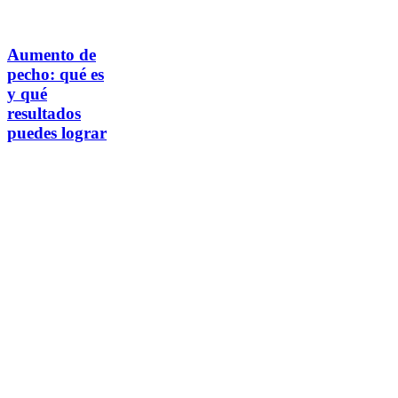
Aumento
Aumento de
de
pecho: qué es
pecho:
y qué
qué
resultados
es
puedes lograr
y
qué
resultados
puedes
lograr