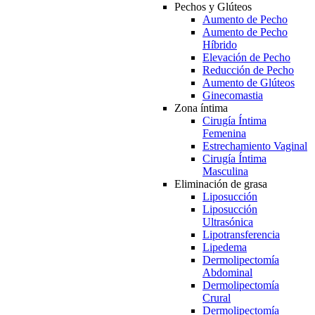
Pechos y Glúteos
Aumento de Pecho
Aumento de Pecho
Híbrido
Elevación de Pecho
Reducción de Pecho
Aumento de Glúteos
Ginecomastia
Zona íntima
Cirugía Íntima
Femenina
Estrechamiento Vaginal
Cirugía Íntima
Masculina
Eliminación de grasa
Liposucción
Liposucción
Ultrasónica
Lipotransferencia
Lipedema
Dermolipectomía
Abdominal
Dermolipectomía
Crural
Dermolipectomía