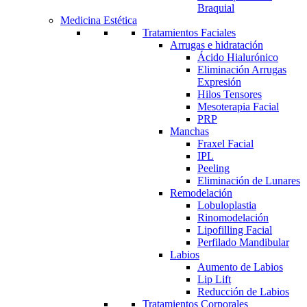
Braquial
Medicina Estética
Tratamientos Faciales
Arrugas e hidratación
Ácido Hialurónico
Eliminación Arrugas
Expresión
Hilos Tensores
Mesoterapia Facial
PRP
Manchas
Fraxel Facial
IPL
Peeling
Eliminación de Lunares
Remodelación
Lobuloplastia
Rinomodelación
Lipofilling Facial
Perfilado Mandibular
Labios
Aumento de Labios
Lip Lift
Reducción de Labios
Tratamientos Corporales