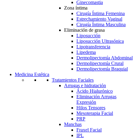
Ginecomastia
Zona íntima
Cirugía Íntima Femenina
Estrechamiento Vaginal
Cirugía Íntima Masculina
Eliminación de grasa
Liposucción
Liposucción Ultrasónica
Lipotransferencia
Lipedema
Dermolipectomía Abdominal
Dermolipectomía Crural
Dermolipectomía Braquial
Medicina Estética
Tratamientos Faciales
Arrugas e hidratación
Ácido Hialurónico
Eliminación Arrugas
Expresión
Hilos Tensores
Mesoterapia Facial
PRP
Manchas
Fraxel Facial
IPL