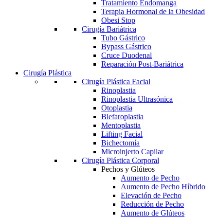
Tratamiento Endomanga
Terapia Hormonal de la Obesidad
Obesi Stop
Cirugía Bariátrica
Tubo Gástrico
Bypass Gástrico
Cruce Duodenal
Reparación Post-Bariátrica
Cirugía Plástica
Cirugía Plástica Facial
Rinoplastia
Rinoplastia Ultrasónica
Otoplastia
Blefaroplastia
Mentoplastia
Lifting Facial
Bichectomía
Microinjerto Capilar
Cirugía Plástica Corporal
Pechos y Glúteos
Aumento de Pecho
Aumento de Pecho Híbrido
Elevación de Pecho
Reducción de Pecho
Aumento de Glúteos