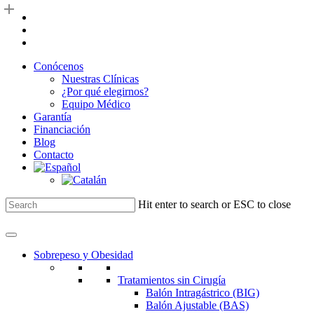
Skip
facebook
to
youtube
main
instagram
content
Conócenos
Nuestras Clínicas
¿Por qué elegirnos?
Equipo Médico
Garantía
Financiación
Blog
Contacto
Hit enter to search or ESC to close
Close
Search
Sobrepeso y Obesidad
Tratamientos sin Cirugía
Balón Intragástrico (BIG)
Balón Ajustable (BAS)