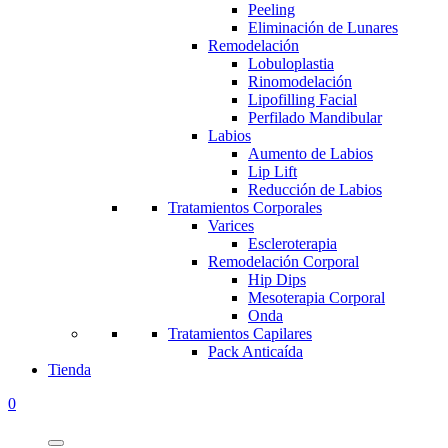
Peeling
Eliminación de Lunares
Remodelación
Lobuloplastia
Rinomodelación
Lipofilling Facial
Perfilado Mandibular
Labios
Aumento de Labios
Lip Lift
Reducción de Labios
Tratamientos Corporales
Varices
Escleroterapia
Remodelación Corporal
Hip Dips
Mesoterapia Corporal
Onda
Tratamientos Capilares
Pack Anticaída
Tienda
0
Menu